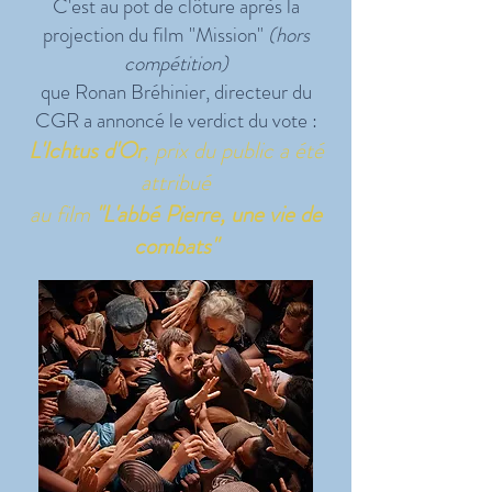
C'est au pot de clôture après la
projection du film "Mission"
(hors
compétition)
que Ronan Bréhinier, directeur du
CGR a annoncé le verdict du vote :
L'Ichtus d'Or
, prix du public a été
attribué
au film
"L'abbé Pierre, une vie de
combats"