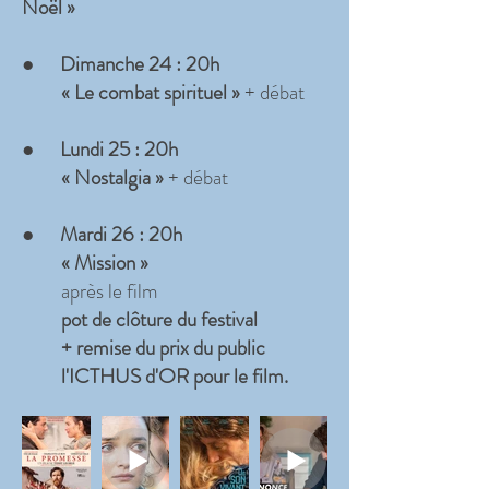
Noël »
●
Dimanche 24 : 20h
« Le combat spirituel »
+ débat
●
Lundi 25 : 20h
« Nostalgia »
+ débat
●
Mardi 26 : 20
h
« Mission »
après le film
pot de clôture du festival
+ remise du prix du public
l'ICTH
US d'OR pour le film.